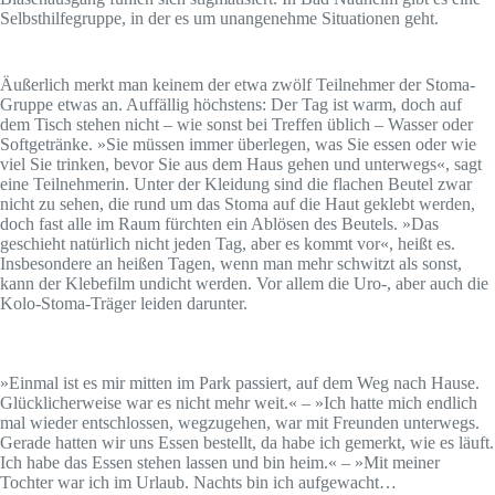
Selbsthilfegruppe, in der es um unangenehme Situationen geht.
Äußerlich merkt man keinem der etwa zwölf Teilnehmer der Stoma-
Gruppe etwas an. Auffällig höchstens: Der Tag ist warm, doch auf
dem Tisch stehen nicht – wie sonst bei Treffen üblich – Wasser oder
Softgetränke. »Sie müssen immer überlegen, was Sie essen oder wie
viel Sie trinken, bevor Sie aus dem Haus gehen und unterwegs«, sagt
eine Teilnehmerin. Unter der Kleidung sind die flachen Beutel zwar
nicht zu sehen, die rund um das Stoma auf die Haut geklebt werden,
doch fast alle im Raum fürchten ein Ablösen des Beutels. »Das
geschieht natürlich nicht jeden Tag, aber es kommt vor«, heißt es.
Insbesondere an heißen Tagen, wenn man mehr schwitzt als sonst,
kann der Klebefilm undicht werden. Vor allem die Uro-, aber auch die
Kolo-Stoma-Träger leiden darunter.
»Einmal ist es mir mitten im Park passiert, auf dem Weg nach Hause.
Glücklicherweise war es nicht mehr weit.« – »Ich hatte mich endlich
mal wieder entschlossen, wegzugehen, war mit Freunden unterwegs.
Gerade hatten wir uns Essen bestellt, da habe ich gemerkt, wie es läuft.
Ich habe das Essen stehen lassen und bin heim.« – »Mit meiner
Tochter war ich im Urlaub. Nachts bin ich aufgewacht…