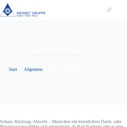
Zum
Inhalt
springen
Überlebt – mit Einschränkung
Start
Allgemein
Überlebt – mit Einschränkung
Scham, Rückzug, Abwehr – Menschen mit künstlichem Darm- oder
Blasenausgang fühlen sich stigmatisiert. In Bad Nauheim gibt es eine