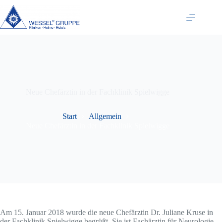
Zum
Inhalt
springen
Neue Chefärztin in der Fachklinik Spielwigge
Start
Allgemein
Neue Chefärztin in der Fachklinik Spielwigge
Am 15. Januar 2018 wurde die neue Chefärztin Dr. Juliane Kruse in
der Fachklinik Spielwigge begrüßt. Sie ist Fachärztin für Neurologie,