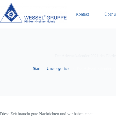
Zum
Inhalt
springen
Kontakt
Über u
Der Adventskalender 2021 des Förderv
Start
Uncategorized
Der Adventskalender 202
Diese Zeit braucht gute Nachrichten und wir haben eine: