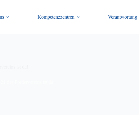
ns
Kompetenzzentren
Verantwortung
ereins ist da!
1 des Fördervereins ist da!