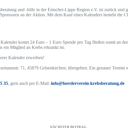
atung und -hilfe in der Emscher-Lippe Region e.V. ist zurück und geht
he Sponsoren an der Aktion. Mit dem Kauf eines Kalenders besteht die 
er Kalender kostet 24 Euro – 1 Euro Spende pro Tag fließen somit an d
en ein Mitglied an Krebs erkrankt ist.
serer Kalender erwerben!
mannstr. 71, 45879 Gelsenkirchen, übergeben. Ein genauer Termin wird
5 35
, gern auch per E-Mail:
info@foerderverein-krebsberatung.de
NÄCHSTER
BEITRAG